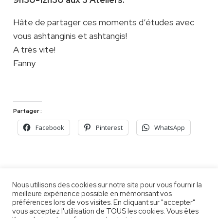
Hâte de partager ces moments d’études avec
vous ashtanginis et ashtangis!
A très vite!
Fanny
Partager :
Facebook
Pinterest
WhatsApp
Association Shri Yantra Yoga
RGPD et Mentions
Nous utilisons des cookies sur notre site pour vous fournir la
légales
meilleure expérience possible en mémorisant vos
préférences lors de vos visites. En cliquant sur "accepter"
vous acceptez l'utilisation de TOUS les cookies. Vous êtes
Site réalisé par
Lagrue Communication